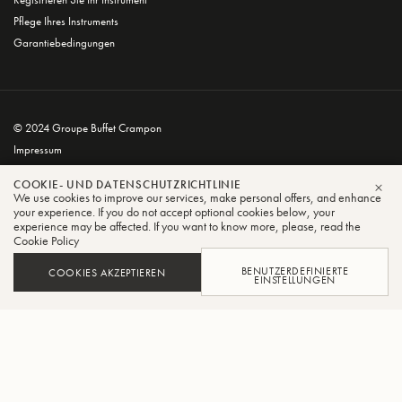
Pflege Ihres Instruments
Garantiebedingungen
© 2024 Groupe Buffet Crampon
Impressum
Geschäftsbedingungen
COOKIE- UND DATENSCHUTZRICHTLINIE
Datenschutz- und Cookie-Richtlinie
We use cookies to improve our services, make personal offers, and enhance
SCH
your experience. If you do not accept optional cookies below, your
experience may be affected. If you want to know more, please, read the
Cookie Policy
BENUTZERDEFINIERTE
COOKIES AKZEPTIEREN
EINSTELLUNGEN