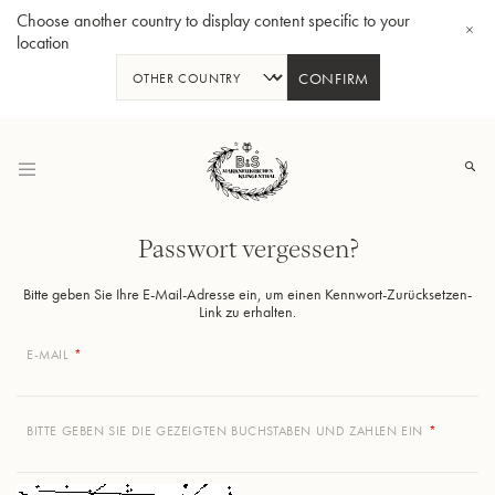
Choose another country to display content specific to your
location
CONFIRM
Zum
Inhalt
springen
Passwort vergessen?
Bitte geben Sie Ihre E-Mail-Adresse ein, um einen Kennwort-Zurücksetzen-
Link zu erhalten.
B-Tenorhorn 33/2
E-MAIL
BITTE GEBEN SIE DIE GEZEIGTEN BUCHSTABEN UND ZAHLEN EIN