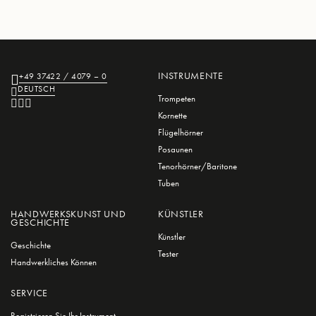
INSTRUMENTE
+49 37422 / 4079 – 0
DEUTSCH
Trompeten
Kornette
Flügelhörner
Posaunen
Tenorhörner/Baritone
Tuben
HANDWERKSKUNST UND
KÜNSTLER
GESCHICHTE
Künstler
Geschichte
Tester
Handwerkliches Können
SERVICE
Registrieren Sie Ihr Instrument