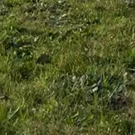
INSTRUMENTE
HANDWERKSKUNST UND
GESCHICHTE
Trompeten
Geschichte
Kornette
Handwerkliches Können
Flügelhörner
Posaunen
Tenorhörner/Baritone
Tuben
KÜNSTLER
SERVICE
Künstler
Registrieren Sie Ihr
Instrument
Tester
Pflege Ihres Instruments
Garantiebedingungen