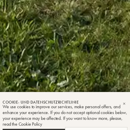
pe Buffet Crampon
Impressum
Geschäftsbedingungen
Datenschutz- und Coo
COOKIE- UND DATENSCHUTZRICHTLINIE
We use cookies to improve our services, make personal offers, and
E UND HISTORIS
SC
enhance your experience. If you do not accept optional cookies below,
your experience may be affected. If you want to know more, please,
read the
Cookie Policy