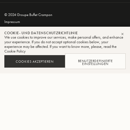
© 2024 Groupe Buffet Crampon
Impressum
Geschäftsbedingungen
COOKIE- UND DATENSCHUTZRICHTLINIE
Datenschutz- und Cookie-Richtlinie
We use cookies to improve our services, make personal offers, and enhance
SCH
your experience. If you do not accept optional cookies below, your
experience may be affected. If you want to know more, please, read the
Cookie Policy
BENUTZERDEFINIERTE
COOKIES AKZEPTIEREN
EINSTELLUNGEN