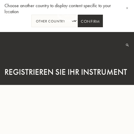
Choose another country to display content specific to your
location
CONFIRM
Zum
Inhalt
springen
REGISTRIEREN SIE IHR INSTRUMENT
B-Tenorhorn 33/2
B-Tenorh