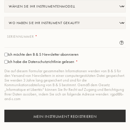
SERIENNUMMER
I
N
F
O
-
Ich möchte den B & S Newsletter abonnieren
B
U
Ich habe die Datenschutzrichtlinie gelesen
L
L
E
Die auf diesem Formular gesammelten Informationen werden von B & S für
den Versand von Newslettern in einer computergestützten Datei gespeichert.
Sie werden 3 Jahre lang gespeichert und sind für die
Kommunikationsabteilung von B & S bestimmt. Gemäß dem Gesetz
„Informatique et Libertés“ können Sie Ihr Recht auf Zugang und Berichtigung
Ihrer Daten ausüben, indem Sie sich an folgende Adresse wenden: rgpd@b-
and-s.com
MEIN INSTRUMENT REGISTRIEREN